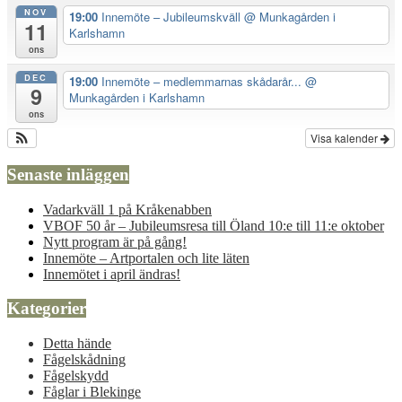
NOV
19:00
Innemöte – Jubileumskväll
@ Munkagården i
11
Karlshamn
ons
DEC
19:00
Innemöte – medlemmarnas skådarår...
@
9
Munkagården i Karlshamn
ons
Visa kalender
Senaste inläggen
Vadarkväll 1 på Kråkenabben
VBOF 50 år – Jubileumsresa till Öland 10:e till 11:e oktober
Nytt program är på gång!
Innemöte – Artportalen och lite läten
Innemötet i april ändras!
Kategorier
Detta hände
Fågelskådning
Fågelskydd
Fåglar i Blekinge