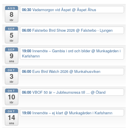
AUG
06:30
Vadarmorgon vid Äspet
@ Äspet Åhus
8
lör
SEP
06:00
Falsterbo Bird Show 2026
@ Falsterbo - Ljungen
5
lör
SEP
19:00
Innemöte – Gambia i ord och bilder
@ Munkagården i
9
Karlshamn
ons
OKT
06:00
Euro Bird Watch 2026
@ Munkahusviken
3
lör
OKT
06:00
VBOF 50 år – Jubileumsresa till ...
@ Öland
10
lör
OKT
19:00
Innemöte – ej klart
@ Munkagården i Karlshamn
14
ons