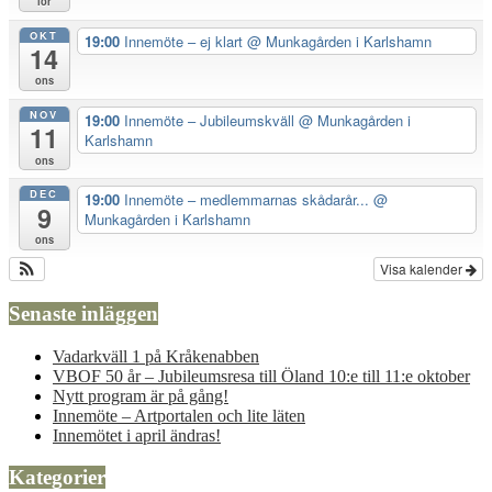
lör
OKT
19:00
Innemöte – ej klart
@ Munkagården i Karlshamn
14
ons
NOV
19:00
Innemöte – Jubileumskväll
@ Munkagården i
11
Karlshamn
ons
DEC
19:00
Innemöte – medlemmarnas skådarår...
@
9
Munkagården i Karlshamn
ons
Visa kalender
Senaste inläggen
Vadarkväll 1 på Kråkenabben
VBOF 50 år – Jubileumsresa till Öland 10:e till 11:e oktober
Nytt program är på gång!
Innemöte – Artportalen och lite läten
Innemötet i april ändras!
Kategorier