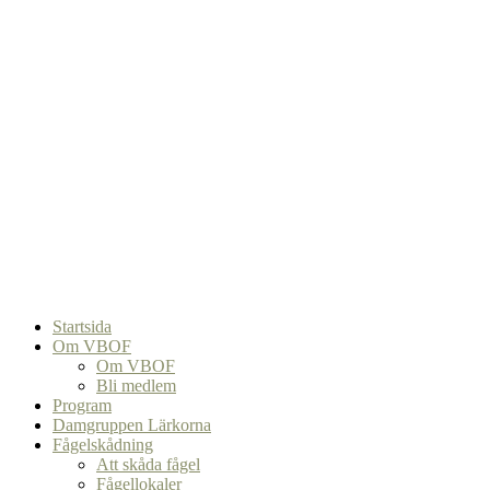
Startsida
Om VBOF
Om VBOF
Bli medlem
Program
Damgruppen Lärkorna
Fågelskådning
Att skåda fågel
Fågellokaler