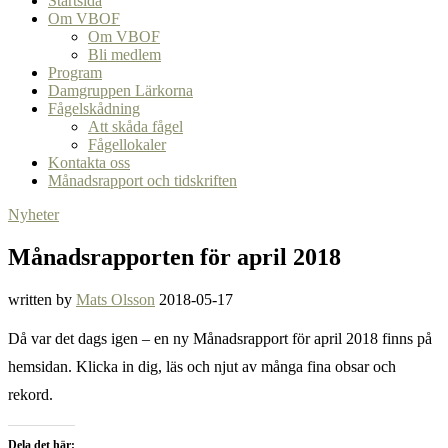
Startsida
Om VBOF
Om VBOF
Bli medlem
Program
Damgruppen Lärkorna
Fågelskådning
Att skåda fågel
Fågellokaler
Kontakta oss
Månadsrapport och tidskriften
Nyheter
Månadsrapporten för april 2018
written by
Mats Olsson
2018-05-17
Då var det dags igen – en ny Månadsrapport för april 2018 finns på
hemsidan. Klicka in dig, läs och njut av många fina obsar och
rekord.
Dela det här: