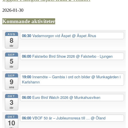
2026-01-30
Kommande aktiviteter
AUG
06:30
Vadarmorgon vid Äspet
@ Äspet Åhus
8
lör
SEP
06:00
Falsterbo Bird Show 2026
@ Falsterbo - Ljungen
5
lör
SEP
19:00
Innemöte – Gambia i ord och bilder
@ Munkagården i
9
Karlshamn
ons
OKT
06:00
Euro Bird Watch 2026
@ Munkahusviken
3
lör
OKT
06:00
VBOF 50 år – Jubileumsresa till ...
@ Öland
10