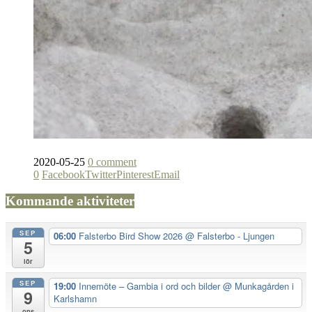
2020-05-25
0 comment
0
Facebook
Twitter
Pinterest
Email
Kommande aktiviteter
SEP
06:00
Falsterbo Bird Show 2026
@ Falsterbo - Ljungen
5
lör
SEP
19:00
Innemöte – Gambia i ord och bilder
@ Munkagården i
9
Karlshamn
ons