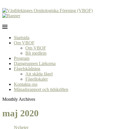
Startsida
Om VBOF
Om VBOF
Bli medlem
Program
Damgruppen Lärkorna
Fågelskådning
Att skåda fågel
Fågellokaler
Kontakta oss
Månadsrapport och tidskriften
Monthly Archives
maj 2020
Nyheter