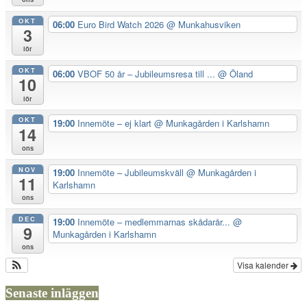
OKT
06:00
Euro Bird Watch 2026
@ Munkahusviken
3
lör
OKT
06:00
VBOF 50 år – Jubileumsresa till ...
@ Öland
10
lör
OKT
19:00
Innemöte – ej klart
@ Munkagården i Karlshamn
14
ons
NOV
19:00
Innemöte – Jubileumskväll
@ Munkagården i
11
Karlshamn
ons
DEC
19:00
Innemöte – medlemmarnas skådarår...
@
9
Munkagården i Karlshamn
ons
Visa kalender
Senaste inläggen