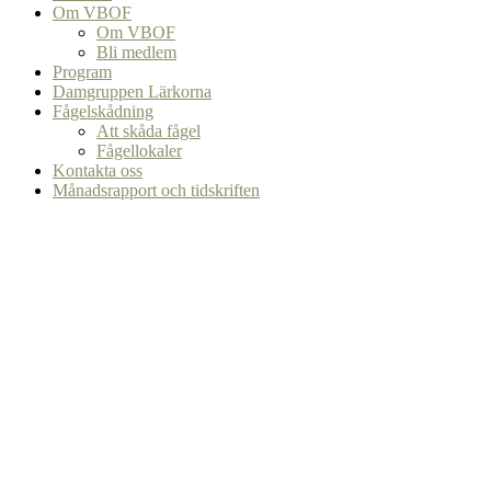
Om VBOF
Om VBOF
Bli medlem
Program
Damgruppen Lärkorna
Fågelskådning
Att skåda fågel
Fågellokaler
Kontakta oss
Månadsrapport och tidskriften