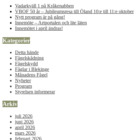
Vadarkväll 1 på Kråkenabben
VBOF 50 år – Jubileumsresa till Öland 10:e till 11:e oktober
Nytt program är på gång!
Innemöte – Artportalen och lite läten
Innemötet i april ändras!
Kategorier
Detta hände
Fågelskådning
Fågelskydd
Fåglar i Blekinge
Månadens Fågel
Nyheter
Program
Styrelsen informerar
Arkiv
juli 2026
juni 2026
april 2026
mars 2026
februari 2026