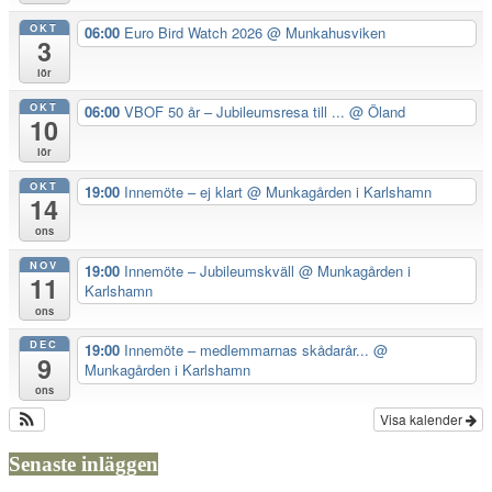
OKT
06:00
Euro Bird Watch 2026
@ Munkahusviken
3
lör
OKT
06:00
VBOF 50 år – Jubileumsresa till ...
@ Öland
10
lör
OKT
19:00
Innemöte – ej klart
@ Munkagården i Karlshamn
14
ons
NOV
19:00
Innemöte – Jubileumskväll
@ Munkagården i
11
Karlshamn
ons
DEC
19:00
Innemöte – medlemmarnas skådarår...
@
9
Munkagården i Karlshamn
ons
Visa kalender
Senaste inläggen