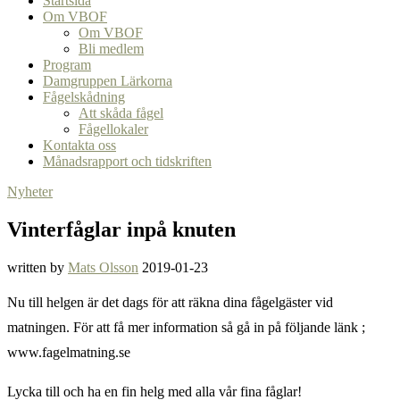
Startsida
Om VBOF
Om VBOF
Bli medlem
Program
Damgruppen Lärkorna
Fågelskådning
Att skåda fågel
Fågellokaler
Kontakta oss
Månadsrapport och tidskriften
Nyheter
Vinterfåglar inpå knuten
written by
Mats Olsson
2019-01-23
Nu till helgen är det dags för att räkna dina fågelgäster vid
matningen. För att få mer information så gå in på följande länk ;
www.fagelmatning.se
Lycka till och ha en fin helg med alla vår fina fåglar!