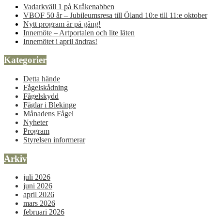
Vadarkväll 1 på Kråkenabben
VBOF 50 år – Jubileumsresa till Öland 10:e till 11:e oktober
Nytt program är på gång!
Innemöte – Artportalen och lite läten
Innemötet i april ändras!
Kategorier
Detta hände
Fågelskådning
Fågelskydd
Fåglar i Blekinge
Månadens Fågel
Nyheter
Program
Styrelsen informerar
Arkiv
juli 2026
juni 2026
april 2026
mars 2026
februari 2026