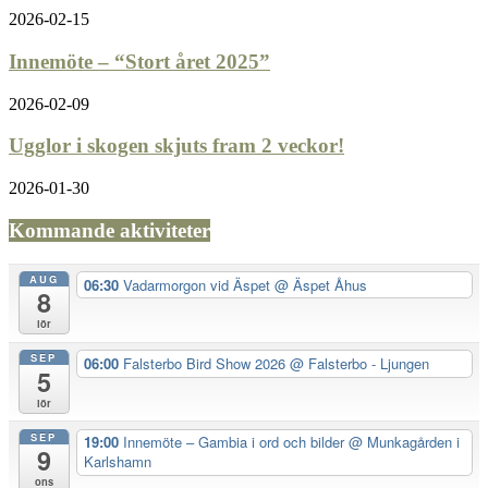
2026-02-15
Innemöte – “Stort året 2025”
2026-02-09
Ugglor i skogen skjuts fram 2 veckor!
2026-01-30
Kommande aktiviteter
AUG
06:30
Vadarmorgon vid Äspet
@ Äspet Åhus
8
lör
SEP
06:00
Falsterbo Bird Show 2026
@ Falsterbo - Ljungen
5
lör
SEP
19:00
Innemöte – Gambia i ord och bilder
@ Munkagården i
9
Karlshamn
ons