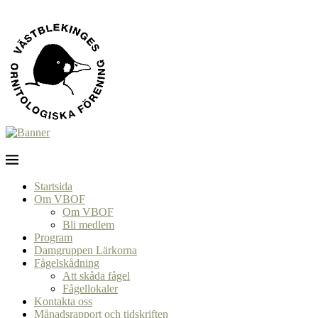
Startsida
Om VBOF
Om VBOF
Bli medlem
Program
Damgruppen Lärkorna
Fågelskådning
Att skåda fågel
Fågellokaler
Kontakta oss
Månadsrapport och tidskriften