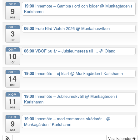
SEP
19:00
Innemöte – Gambia i ord och bilder
@ Munkagården i
9
Karlshamn
ons
OKT
06:00
Euro Bird Watch 2026
@ Munkahusviken
3
lör
OKT
06:00
VBOF 50 år – Jubileumsresa till ...
@ Öland
10
lör
OKT
19:00
Innemöte – ej klart
@ Munkagården i Karlshamn
14
ons
NOV
19:00
Innemöte – Jubileumskväll
@ Munkagården i
11
Karlshamn
ons
DEC
19:00
Innemöte – medlemmarnas skådarår...
@
9
Munkagården i Karlshamn
ons
Visa kalender