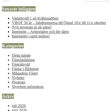
Senaste inläggen
Vadarkväll 1 på Kråkenabben
VBOF 50 år – Jubileumsresa till Öland 10:e till 11:e oktober
Nytt program är på gång!
Innemöte – Artportalen och lite läten
Innemötet i april ändras!
Kategorier
Detta hände
Fågelskådning
Fågelskydd
Fåglar i Blekinge
Månadens Fågel
Nyheter
Program
Styrelsen informerar
Arkiv
juli 2026
juni 2026