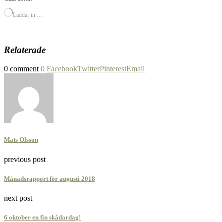
Laddar in …
Relaterade
0 comment
0
Facebook
Twitter
Pinterest
Email
Mats Olsson
previous post
Månadsrapport för augusti 2018
next post
6 oktober en fin skådardag!