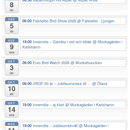
8
lör
SEP
06:00
Falsterbo Bird Show 2026
@ Falsterbo - Ljungen
5
lör
SEP
19:00
Innemöte – Gambia i ord och bilder
@ Munkagården i
9
Karlshamn
ons
OKT
06:00
Euro Bird Watch 2026
@ Munkahusviken
3
lör
OKT
06:00
VBOF 50 år – Jubileumsresa till ...
@ Öland
10
lör
OKT
19:00
Innemöte – ej klart
@ Munkagården i Karlshamn
14
ons
NOV
19:00
Innemöte – Jubileumskväll
@ Munkagården i