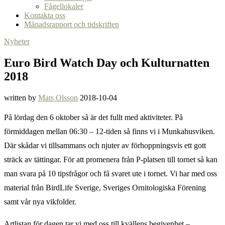
Fågellokaler
Kontakta oss
Månadsrapport och tidskriften
Nyheter
Euro Bird Watch Day och Kulturnatten
2018
written by
Mats Olsson
2018-10-04
På lördag den 6 oktober så är det fullt med aktiviteter. På
förmiddagen mellan 06:30 – 12-tiden så finns vi i Munkahusviken.
Där skådar vi tillsammans och njuter av förhoppningsvis ett gott
sträck av tättingar. För att promenera från P-platsen till tornet så kan
man svara på 10 tipsfrågor och få svaret ute i tornet. Vi har med oss
material från BirdLife Sverige, Sveriges Ornitologiska Förening
samt vår nya vikfolder.
Artlistan för dagen tar vi med oss till kvällens begivenhet –