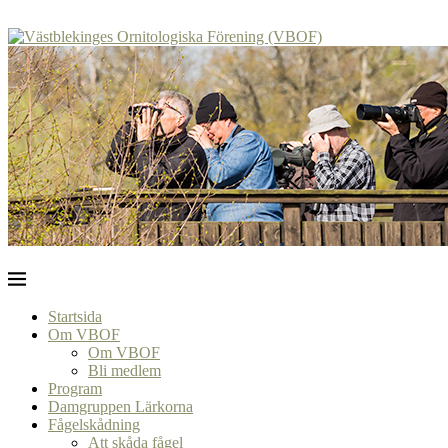
Startsida
Om VBOF
Om VBOF
Bli medlem
Program
Damgruppen Lärkorna
Fågelskådning
Att skåda fågel