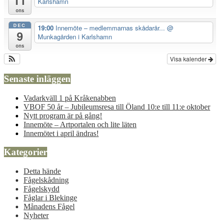
11
Karlshamn
ons
DEC
19:00
Innemöte – medlemmarnas skådarår...
@
9
Munkagården i Karlshamn
ons
Visa kalender
Senaste inläggen
Vadarkväll 1 på Kråkenabben
VBOF 50 år – Jubileumsresa till Öland 10:e till 11:e oktober
Nytt program är på gång!
Innemöte – Artportalen och lite läten
Innemötet i april ändras!
Kategorier
Detta hände
Fågelskådning
Fågelskydd
Fåglar i Blekinge
Månadens Fågel
Nyheter