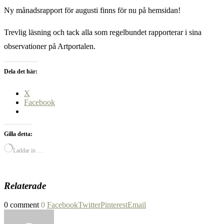
Ny månadsrapport för augusti finns för nu på hemsidan!
Trevlig läsning och tack alla som regelbundet rapporterar i sina
observationer på Artportalen.
Dela det här:
X
Facebook
Gilla detta:
Laddar in …
Relaterade
0 comment
0
Facebook
Twitter
Pinterest
Email