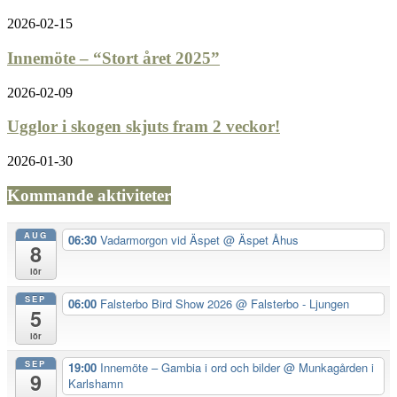
2026-02-15
Innemöte – “Stort året 2025”
2026-02-09
Ugglor i skogen skjuts fram 2 veckor!
2026-01-30
Kommande aktiviteter
AUG
06:30
Vadarmorgon vid Äspet
@ Äspet Åhus
8
lör
SEP
06:00
Falsterbo Bird Show 2026
@ Falsterbo - Ljungen
5
lör
SEP
19:00
Innemöte – Gambia i ord och bilder
@ Munkagården i
9
Karlshamn