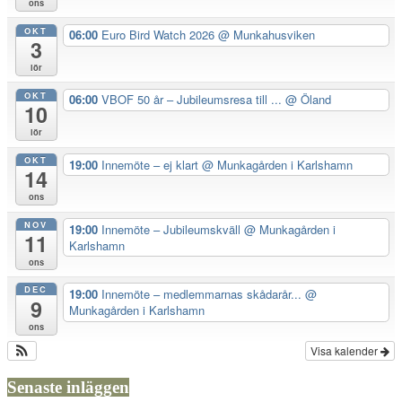
ons
OKT
06:00
Euro Bird Watch 2026
@ Munkahusviken
3
lör
OKT
06:00
VBOF 50 år – Jubileumsresa till ...
@ Öland
10
lör
OKT
19:00
Innemöte – ej klart
@ Munkagården i Karlshamn
14
ons
NOV
19:00
Innemöte – Jubileumskväll
@ Munkagården i
11
Karlshamn
ons
DEC
19:00
Innemöte – medlemmarnas skådarår...
@
9
Munkagården i Karlshamn
ons
Visa kalender
Senaste inläggen