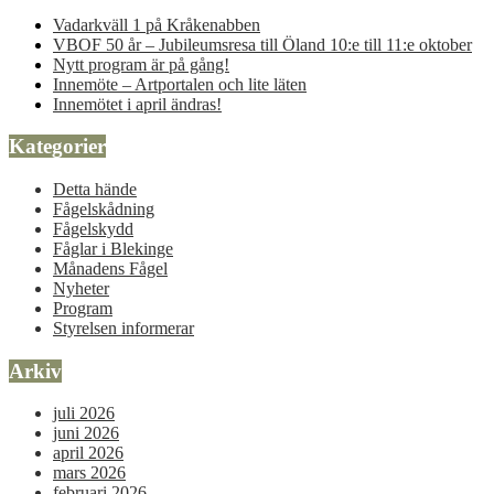
Vadarkväll 1 på Kråkenabben
VBOF 50 år – Jubileumsresa till Öland 10:e till 11:e oktober
Nytt program är på gång!
Innemöte – Artportalen och lite läten
Innemötet i april ändras!
Kategorier
Detta hände
Fågelskådning
Fågelskydd
Fåglar i Blekinge
Månadens Fågel
Nyheter
Program
Styrelsen informerar
Arkiv
juli 2026
juni 2026
april 2026
mars 2026
februari 2026