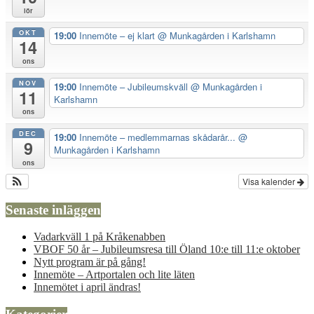
lör
OKT
19:00
Innemöte – ej klart
@ Munkagården i Karlshamn
14
ons
NOV
19:00
Innemöte – Jubileumskväll
@ Munkagården i
11
Karlshamn
ons
DEC
19:00
Innemöte – medlemmarnas skådarår...
@
9
Munkagården i Karlshamn
ons
Visa kalender
Senaste inläggen
Vadarkväll 1 på Kråkenabben
VBOF 50 år – Jubileumsresa till Öland 10:e till 11:e oktober
Nytt program är på gång!
Innemöte – Artportalen och lite läten
Innemötet i april ändras!