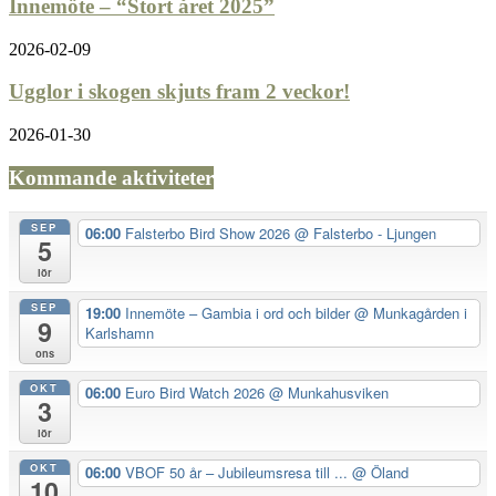
Innemöte – “Stort året 2025”
2026-02-09
Ugglor i skogen skjuts fram 2 veckor!
2026-01-30
Kommande aktiviteter
SEP
06:00
Falsterbo Bird Show 2026
@ Falsterbo - Ljungen
5
lör
SEP
19:00
Innemöte – Gambia i ord och bilder
@ Munkagården i
9
Karlshamn
ons
OKT
06:00
Euro Bird Watch 2026
@ Munkahusviken
3
lör
OKT
06:00
VBOF 50 år – Jubileumsresa till ...
@ Öland
10