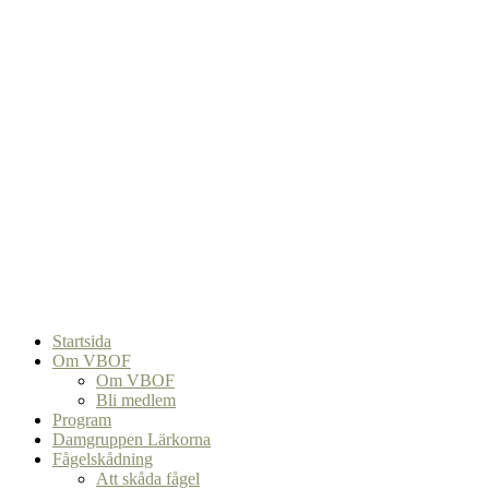
Startsida
Om VBOF
Om VBOF
Bli medlem
Program
Damgruppen Lärkorna
Fågelskådning
Att skåda fågel