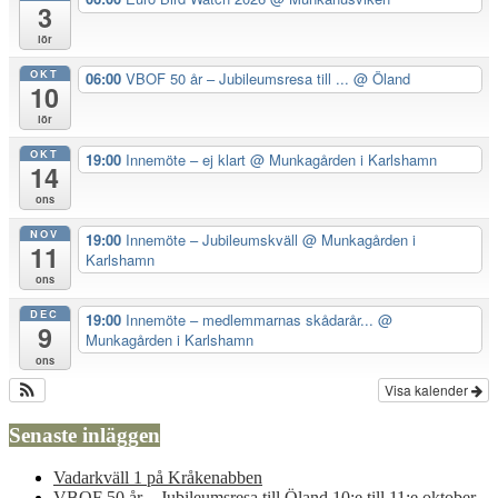
3
lör
OKT
06:00
VBOF 50 år – Jubileumsresa till ...
@ Öland
10
lör
OKT
19:00
Innemöte – ej klart
@ Munkagården i Karlshamn
14
ons
NOV
19:00
Innemöte – Jubileumskväll
@ Munkagården i
11
Karlshamn
ons
DEC
19:00
Innemöte – medlemmarnas skådarår...
@
9
Munkagården i Karlshamn
ons
Visa kalender
Senaste inläggen
Vadarkväll 1 på Kråkenabben
VBOF 50 år – Jubileumsresa till Öland 10:e till 11:e oktober