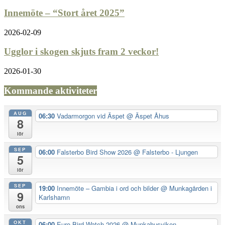
Innemöte – “Stort året 2025”
2026-02-09
Ugglor i skogen skjuts fram 2 veckor!
2026-01-30
Kommande aktiviteter
AUG
06:30
Vadarmorgon vid Äspet
@ Äspet Åhus
8
lör
SEP
06:00
Falsterbo Bird Show 2026
@ Falsterbo - Ljungen
5
lör
SEP
19:00
Innemöte – Gambia i ord och bilder
@ Munkagården i
9
Karlshamn
ons
OKT
06:00
Euro Bird Watch 2026
@ Munkahusviken