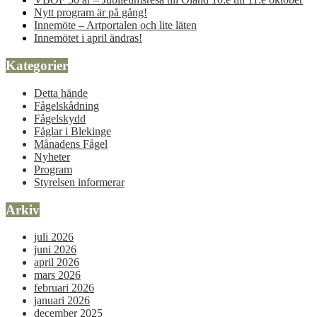
Nytt program är på gång!
Innemöte – Artportalen och lite läten
Innemötet i april ändras!
Kategorier
Detta hände
Fågelskådning
Fågelskydd
Fåglar i Blekinge
Månadens Fågel
Nyheter
Program
Styrelsen informerar
Arkiv
juli 2026
juni 2026
april 2026
mars 2026
februari 2026
januari 2026
december 2025