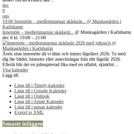
dec
9
ons
19:00
Innemöte – medlemmarnas skådarår...
@ Munkagården i
Karlshamn
Innemöte – medlemmarnas skådarår...
@ Munkagården i Karlshamn
dec 9 kl. 19:00 – 21:00
Årets sista innemöte då vi tittar och minns fågelåret 2026. Ta med
dig lite bilder, historier eller anteckningar från ditt fågelår 2026.
Efteråt blir det en julinspirerad fika med en sillabit, skinkbit…
Visa kalender
Lägg till
Lägg till i Timely-kalender
Lägg till i Google Kalender
Lägg till i Outlook
Lägg till i Apple Kalender
Lägg till i annan kalender
Export to XML
Senaste inläggen