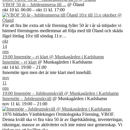
VBOF 50 år – Jubileumsresa till ...
@ Öland
okt 10 kl. 06:00 – okt 11 kl. 17:00
För att fira lite extra att vår förening fyller 50 år i år så inbjuder vi
härmed föreningens medlemmar att följa med till Öland och skåda
fågel lördag 10:e till söndag 11:e…
okt
14
ons
19:00
Innemöte – ej klart
@ Munkagården i Karlshamn
Innemöte – ej klart
@ Munkagården i Karlshamn
okt 14 kl. 19:00 – 21:00
Innemöte igen men det är inte klart med innehåll.
nov
11
ons
19:00
Innemöte – Jubileumskväll
@ Munkagården i Karlshamn
Innemöte – Jubileumskväll
@ Munkagården i Karlshamn
nov 11 kl. 19:00 – 21:00
1976 bildades Västblekinges Ornitologiska Förening, VBOF.
Denna kväll ska vi fira våra 50 år av fågelskådning, inventeringar,
räkningar, massor av aktiviteter och inte minst stor gemenskap. Vi
tänker oss att kvällen ska…