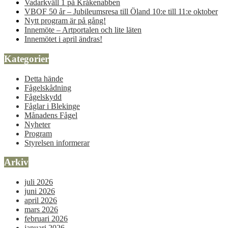
Vadarkväll 1 på Kråkenabben
VBOF 50 år – Jubileumsresa till Öland 10:e till 11:e oktober
Nytt program är på gång!
Innemöte – Artportalen och lite läten
Innemötet i april ändras!
Kategorier
Detta hände
Fågelskådning
Fågelskydd
Fåglar i Blekinge
Månadens Fågel
Nyheter
Program
Styrelsen informerar
Arkiv
juli 2026
juni 2026
april 2026
mars 2026
februari 2026
januari 2026