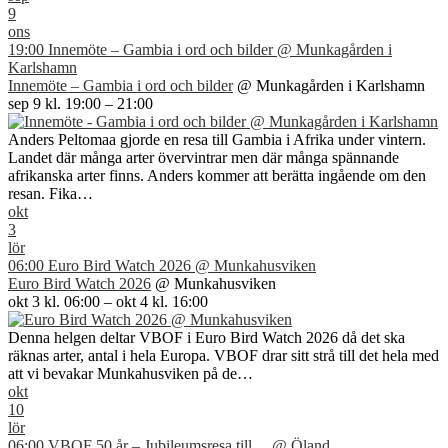
9
ons
19:00
Innemöte – Gambia i ord och bilder
@ Munkagården i
Karlshamn
Innemöte – Gambia i ord och bilder
@ Munkagården i Karlshamn
sep 9 kl. 19:00 – 21:00
Anders Peltomaa gjorde en resa till Gambia i Afrika under vintern.
Landet där många arter övervintrar men där många spännande
afrikanska arter finns. Anders kommer att berätta ingående om den
resan. Fika…
okt
3
lör
06:00
Euro Bird Watch 2026
@ Munkahusviken
Euro Bird Watch 2026
@ Munkahusviken
okt 3 kl. 06:00 – okt 4 kl. 16:00
Denna helgen deltar VBOF i Euro Bird Watch 2026 då det ska
räknas arter, antal i hela Europa. VBOF drar sitt strå till det hela med
att vi bevakar Munkahusviken på de…
okt
10
lör
06:00
VBOF 50 år – Jubileumsresa till ...
@ Öland