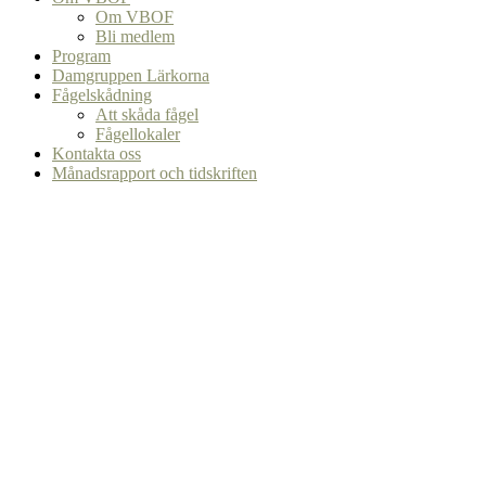
Om VBOF
Bli medlem
Program
Damgruppen Lärkorna
Fågelskådning
Att skåda fågel
Fågellokaler
Kontakta oss
Månadsrapport och tidskriften