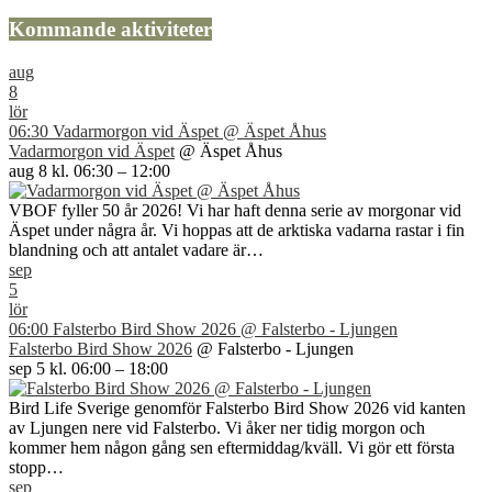
Kommande aktiviteter
aug
8
lör
06:30
Vadarmorgon vid Äspet
@ Äspet Åhus
Vadarmorgon vid Äspet
@ Äspet Åhus
aug 8 kl. 06:30 – 12:00
VBOF fyller 50 år 2026! Vi har haft denna serie av morgonar vid
Äspet under några år. Vi hoppas att de arktiska vadarna rastar i fin
blandning och att antalet vadare är…
sep
5
lör
06:00
Falsterbo Bird Show 2026
@ Falsterbo - Ljungen
Falsterbo Bird Show 2026
@ Falsterbo - Ljungen
sep 5 kl. 06:00 – 18:00
Bird Life Sverige genomför Falsterbo Bird Show 2026 vid kanten
av Ljungen nere vid Falsterbo. Vi åker ner tidig morgon och
kommer hem någon gång sen eftermiddag/kväll. Vi gör ett första
stopp…
sep