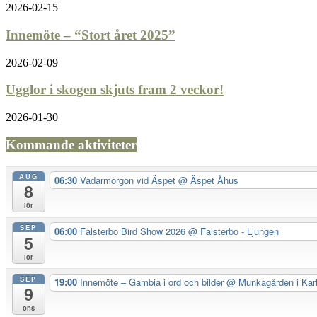
2026-02-15
Innemöte – “Stort året 2025”
2026-02-09
Ugglor i skogen skjuts fram 2 veckor!
2026-01-30
Kommande aktiviteter
AUG
06:30
Vadarmorgon vid Äspet
@ Äspet Åhus
8
lör
SEP
06:00
Falsterbo Bird Show 2026
@ Falsterbo - Ljungen
5
lör
SEP
19:00
Innemöte – Gambia i ord och bilder
@ Munkagården i Kar
9
ons