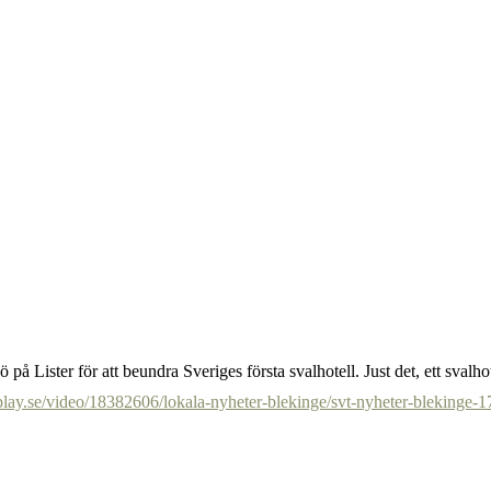
på Lister för att beundra Sveriges första svalhotell. Just det, ett svalh
play.se/video/18382606/lokala-nyheter-blekinge/svt-nyheter-blekinge-