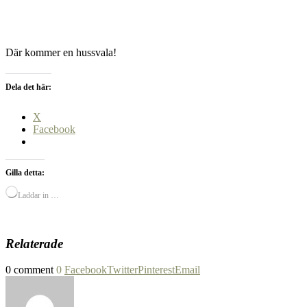
Där kommer en hussvala!
Dela det här:
X
Facebook
Gilla detta:
Laddar in …
Relaterade
0 comment
0
Facebook
Twitter
Pinterest
Email