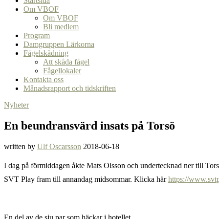
Startsida
Om VBOF
Om VBOF
Bli medlem
Program
Damgruppen Lärkorna
Fågelskådning
Att skåda fågel
Fågellokaler
Kontakta oss
Månadsrapport och tidskriften
Nyheter
En beundransvärd insats på Torsö
written by
Ulf Oscarsson
2018-06-18
I dag på förmiddagen åkte Mats Olsson och undertecknad ner till Torsö 
SVT Play fram till annandag midsommar. Klicka här
https://www.svt
En del av de sju par som häckar i hotellet