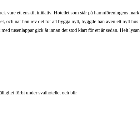
 tack vare ett enskilt initiativ. Hotellet som står på hamnföreningens 
uset, och när han rev det för att bygga nytt, byggde han även ett nytt h
unt med tusenlappar gick åt innan det stod klart för ett år sedan. Helt ly
ighet förbi under svalhotellet och blir