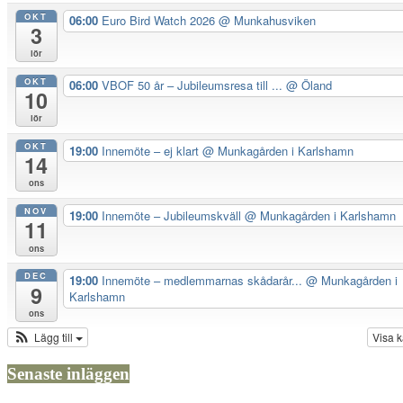
OKT
06:00
Euro Bird Watch 2026
@ Munkahusviken
3
lör
OKT
06:00
VBOF 50 år – Jubileumsresa till ...
@ Öland
10
lör
OKT
19:00
Innemöte – ej klart
@ Munkagården i Karlshamn
14
ons
NOV
19:00
Innemöte – Jubileumskväll
@ Munkagården i Karlshamn
11
ons
DEC
19:00
Innemöte – medlemmarnas skådarår...
@ Munkagården i
9
Karlshamn
ons
Lägg till
Visa 
Senaste inläggen