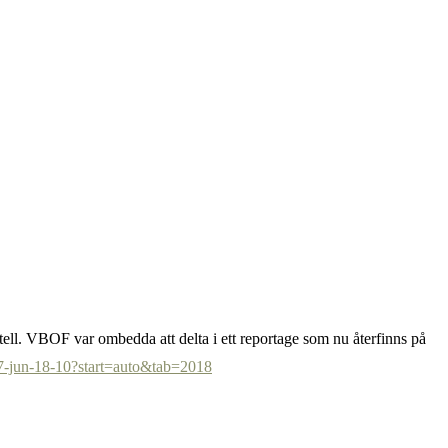
otell. VBOF var ombedda att delta i ett reportage som nu återfinns på
17-jun-18-10?start=auto&tab=2018