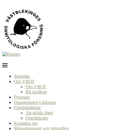
Startsida
Om VBOF
Om VBOF
Bli medlem
Program
Damgruppen Lärkorna
Fågelskådning
Att skåda fågel
Fågellokaler
Kontakta oss
Månadsrapport och tidskriften