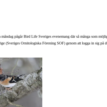
o m måndag pågår Bird Life Sveriges evenemang där så många som möjligt
rige (Sveriges Ornitologiska Förening SOF) genom att logga in sig på der