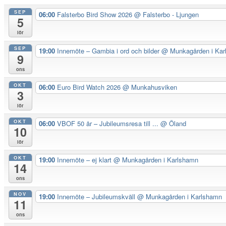
SEP
06:00
Falsterbo Bird Show 2026
@ Falsterbo - Ljungen
5
lör
SEP
19:00
Innemöte – Gambia i ord och bilder
@ Munkagården i Kar
9
ons
OKT
06:00
Euro Bird Watch 2026
@ Munkahusviken
3
lör
OKT
06:00
VBOF 50 år – Jubileumsresa till ...
@ Öland
10
lör
OKT
19:00
Innemöte – ej klart
@ Munkagården i Karlshamn
14
ons
NOV
19:00
Innemöte – Jubileumskväll
@ Munkagården i Karlshamn
11
ons