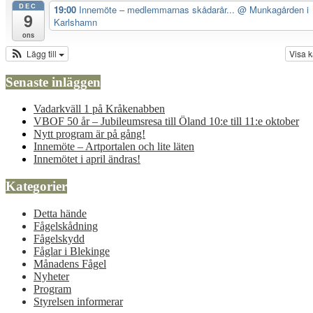
DEC
19:00
Innemöte – medlemmarnas skådarår...
@ Munkagården i
9
Karlshamn
ons
Lägg till
Visa 
Senaste inläggen
Vadarkväll 1 på Kråkenabben
VBOF 50 år – Jubileumsresa till Öland 10:e till 11:e oktober
Nytt program är på gång!
Innemöte – Artportalen och lite läten
Innemötet i april ändras!
Kategorier
Detta hände
Fågelskådning
Fågelskydd
Fåglar i Blekinge
Månadens Fågel
Nyheter
Program
Styrelsen informerar