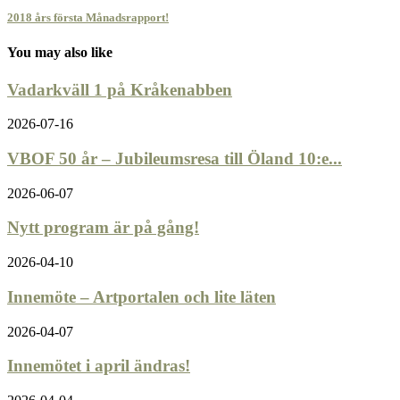
2018 års första Månadsrapport!
You may also like
Vadarkväll 1 på Kråkenabben
2026-07-16
VBOF 50 år – Jubileumsresa till Öland 10:e...
2026-06-07
Nytt program är på gång!
2026-04-10
Innemöte – Artportalen och lite läten
2026-04-07
Innemötet i april ändras!