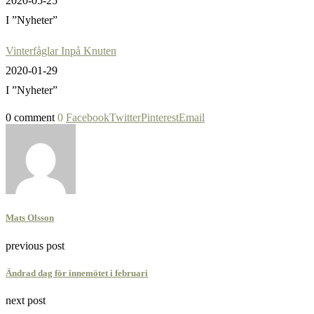
2020-05-25
I ”Nyheter”
Vinterfåglar Inpå Knuten
2020-01-29
I ”Nyheter”
0 comment
0
Facebook
Twitter
Pinterest
Email
Mats Olsson
previous post
Ändrad dag för innemötet i februari
next post