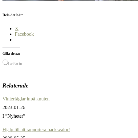
Dela det här:
X
Facebook
Gilla detta:
Laddar in …
Relaterade
Vinterfåglar inpå knuten
2023-01-26
I ”Nyheter”
Hjälp till att rapportera backsvalor!